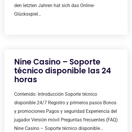
den letzten Jahren hat sich das Online-
Glücksspiel…
Nine Casino – Soporte
técnico disponible las 24
horas
Contenido: Introducción Soporte técnico
disponible 24/7 Registro y primeros pasos Bonos
y promociones Pagos y seguridad Experiencia del
jugador Versión móvil Preguntas frecuentes (FAQ)
Nine Casino – Soporte técnico disponible…