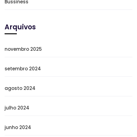
Bussiness
Arquivos
novembro 2025
setembro 2024
agosto 2024
julho 2024
junho 2024