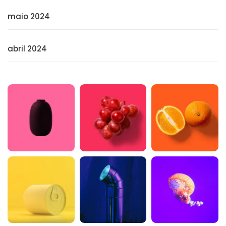
maio 2024
abril 2024