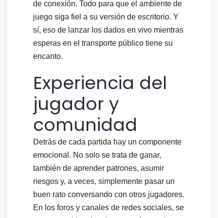
de conexión. Todo para que el ambiente de
juego siga fiel a su versión de escritorio. Y
sí, eso de lanzar los dados en vivo mientras
esperas en el transporte público tiene su
encanto.
Experiencia del
jugador y
comunidad
Detrás de cada partida hay un componente
emocional. No solo se trata de ganar,
también de aprender patrones, asumir
riesgos y, a veces, simplemente pasar un
buen rato conversando con otros jugadores.
En los foros y canales de redes sociales, se