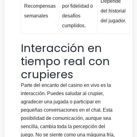
Depende
Recompensas
por fidelidad o
del historial
semanales
desafíos
del jugador.
cumplidos.
Interacción en
tiempo real con
crupieres
Parte del encanto del casino en vivo es la
interacción. Puedes saludar al crupier,
agradecer una jugada o participar en
pequeñas conversaciones en el chat. Esta
posibilidad de comunicación, aunque sea
sencilla, cambia toda la percepción del
juego. No se siente como una máquina fría,