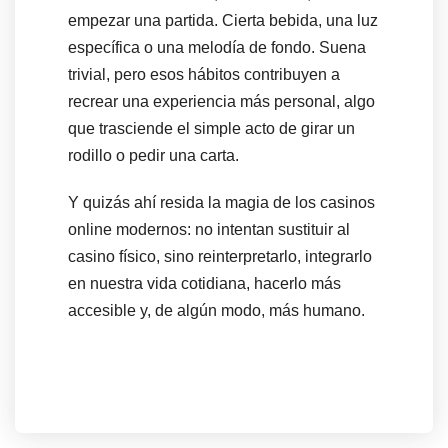
empezar una partida. Cierta bebida, una luz
específica o una melodía de fondo. Suena
trivial, pero esos hábitos contribuyen a
recrear una experiencia más personal, algo
que trasciende el simple acto de girar un
rodillo o pedir una carta.
Y quizás ahí resida la magia de los casinos
online modernos: no intentan sustituir al
casino físico, sino reinterpretarlo, integrarlo
en nuestra vida cotidiana, hacerlo más
accesible y, de algún modo, más humano.