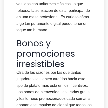
vestidos con uniformes clásicos, lo que
refuerza la sensación de estar participando
en una mesa profesional. Es curioso cómo
algo tan puramente digital puede tener un
toque tan humano.
Bonos y
promociones
irresistibles
Otra de las razones por las que tantos
jugadores se sienten atraídos hacia este
tipo de plataformas está en los incentivos.
Los bonos de bienvenida, las tiradas gratis
y los torneos promocionados cada semana
aportan ese impulso adicional que todos los