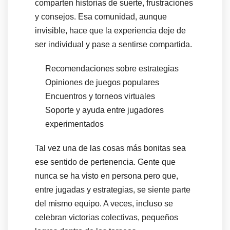
comparten historias de suerte, frustraciones
y consejos. Esa comunidad, aunque
invisible, hace que la experiencia deje de
ser individual y pase a sentirse compartida.
Recomendaciones sobre estrategias
Opiniones de juegos populares
Encuentros y torneos virtuales
Soporte y ayuda entre jugadores
experimentados
Tal vez una de las cosas más bonitas sea
ese sentido de pertenencia. Gente que
nunca se ha visto en persona pero que,
entre jugadas y estrategias, se siente parte
del mismo equipo. A veces, incluso se
celebran victorias colectivas, pequeños