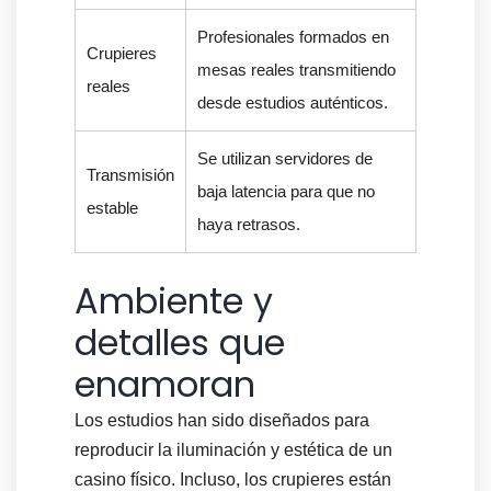
Profesionales formados en
Crupieres
mesas reales transmitiendo
reales
desde estudios auténticos.
Se utilizan servidores de
Transmisión
baja latencia para que no
estable
haya retrasos.
Ambiente y
detalles que
enamoran
Los estudios han sido diseñados para
reproducir la iluminación y estética de un
casino físico. Incluso, los crupieres están