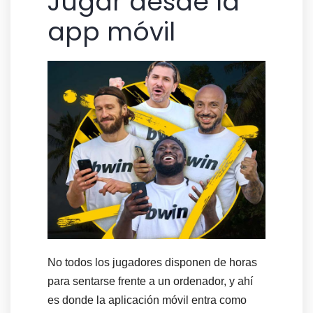
Jugar desde la
app móvil
No todos los jugadores disponen de horas
para sentarse frente a un ordenador, y ahí
es donde la aplicación móvil entra como