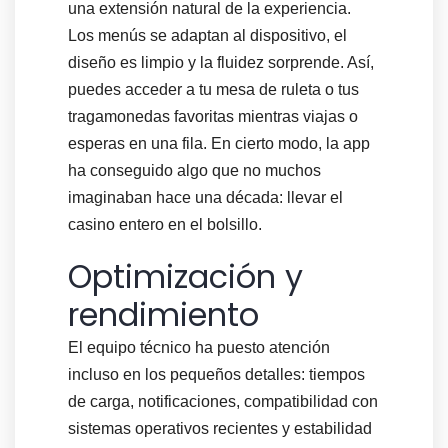
una extensión natural de la experiencia.
Los menús se adaptan al dispositivo, el
diseño es limpio y la fluidez sorprende. Así,
puedes acceder a tu mesa de ruleta o tus
tragamonedas favoritas mientras viajas o
esperas en una fila. En cierto modo, la app
ha conseguido algo que no muchos
imaginaban hace una década: llevar el
casino entero en el bolsillo.
Optimización y
rendimiento
El equipo técnico ha puesto atención
incluso en los pequeños detalles: tiempos
de carga, notificaciones, compatibilidad con
sistemas operativos recientes y estabilidad