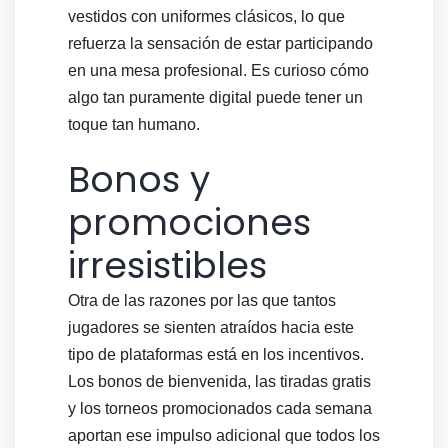
vestidos con uniformes clásicos, lo que
refuerza la sensación de estar participando
en una mesa profesional. Es curioso cómo
algo tan puramente digital puede tener un
toque tan humano.
Bonos y
promociones
irresistibles
Otra de las razones por las que tantos
jugadores se sienten atraídos hacia este
tipo de plataformas está en los incentivos.
Los bonos de bienvenida, las tiradas gratis
y los torneos promocionados cada semana
aportan ese impulso adicional que todos los