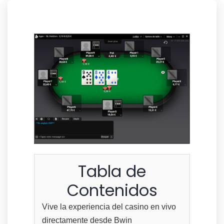
Tabla de
Contenidos
Vive la experiencia del casino en vivo
directamente desde Bwin