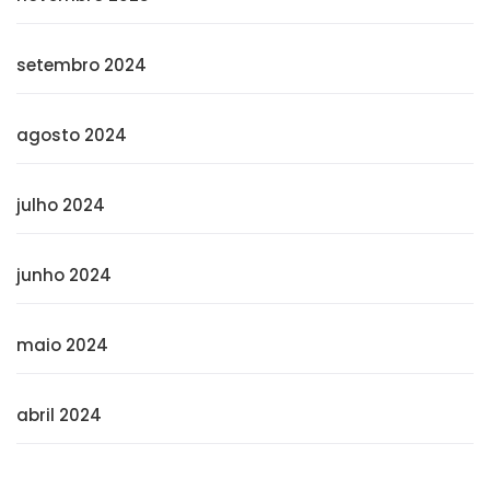
setembro 2024
agosto 2024
julho 2024
junho 2024
maio 2024
abril 2024