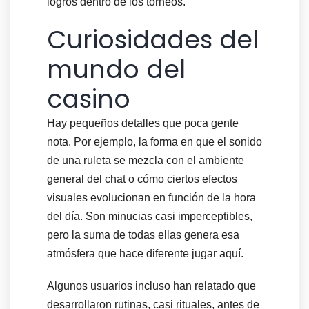
logros dentro de los torneos.
Curiosidades del
mundo del
casino
Hay pequeños detalles que poca gente
nota. Por ejemplo, la forma en que el sonido
de una ruleta se mezcla con el ambiente
general del chat o cómo ciertos efectos
visuales evolucionan en función de la hora
del día. Son minucias casi imperceptibles,
pero la suma de todas ellas genera esa
atmósfera que hace diferente jugar aquí.
Algunos usuarios incluso han relatado que
desarrollaron rutinas, casi rituales, antes de