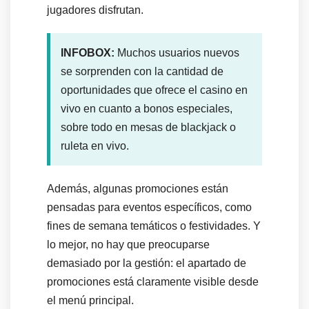
jugadores disfrutan.
INFOBOX:
Muchos usuarios nuevos
se sorprenden con la cantidad de
oportunidades que ofrece el casino en
vivo en cuanto a bonos especiales,
sobre todo en mesas de blackjack o
ruleta en vivo.
Además, algunas promociones están
pensadas para eventos específicos, como
fines de semana temáticos o festividades. Y
lo mejor, no hay que preocuparse
demasiado por la gestión: el apartado de
promociones está claramente visible desde
el menú principal.