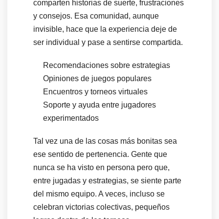
comparten historias de suerte, frustraciones
y consejos. Esa comunidad, aunque
invisible, hace que la experiencia deje de
ser individual y pase a sentirse compartida.
Recomendaciones sobre estrategias
Opiniones de juegos populares
Encuentros y torneos virtuales
Soporte y ayuda entre jugadores
experimentados
Tal vez una de las cosas más bonitas sea
ese sentido de pertenencia. Gente que
nunca se ha visto en persona pero que,
entre jugadas y estrategias, se siente parte
del mismo equipo. A veces, incluso se
celebran victorias colectivas, pequeños