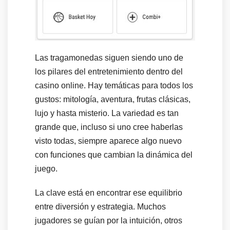
Las tragamonedas siguen siendo uno de
los pilares del entretenimiento dentro del
casino online. Hay temáticas para todos los
gustos: mitología, aventura, frutas clásicas,
lujo y hasta misterio. La variedad es tan
grande que, incluso si uno cree haberlas
visto todas, siempre aparece algo nuevo
con funciones que cambian la dinámica del
juego.
La clave está en encontrar ese equilibrio
entre diversión y estrategia. Muchos
jugadores se guían por la intuición, otros