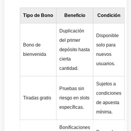
Tipo de Bono
Beneficio
Condición
Duplicación
Disponible
del primer
Bono de
solo para
depósito hasta
bienvenida
nuevos
cierta
usuarios.
cantidad.
Sujetos a
Pruebas sin
condiciones
Tiradas gratis
riesgo en slots
de apuesta
específicas.
mínima.
Bonificaciones