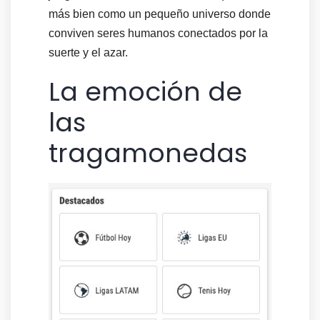
más bien como un pequeño universo donde
conviven seres humanos conectados por la
suerte y el azar.
La emoción de
las
tragamonedas